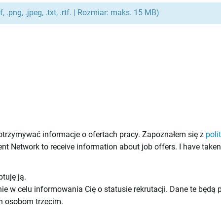
, .png, .jpeg, .txt, .rtf. | Rozmiar: maks. 15 MB)
otrzymywać informacje o ofertach pracy. Zapoznałem się z
poli
ent Network to receive information about job offers. I have take
ptuję ją.
e w celu informowania Cię o statusie rekrutacji. Dane te będ
ch osobom trzecim.