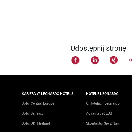
Udostępnij stronę
KARIERA W LEONARDO HOTELS
HOTELE LEONARDO
Jobs Central Europe
O Hotelach Leonardo
Jobs Benelux
AdvantageCLUB
Jobs UK & Ireland
Skontaktuj Się Z Nami