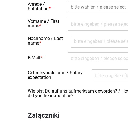
Anrede /
Salutation
*
Vorname / First
name
*
Nachname / Last
name
*
E-Mail
*
Gehaltsvorstellung / Salary
expectation
Wie bist Du auf uns aufmerksam geworden? / H
did you hear about us?
Załączniki