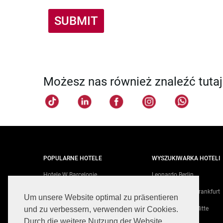
SUBMIT
Możesz nas również znaleźć tutaj
POPULARNE HOTELE
WYSZUKIWARKA HOTELI
Hotele W Barcelonie
Leonardo Berlin
Hotele W Madrycie
Leonardo Royal Frankfurt
Um unsere Website optimal zu präsentieren
Hotele W Berlinie
Leonardo Berlin Mitte
und zu verbessern, verwenden wir Cookies.
Durch die weitere Nutzung der Website