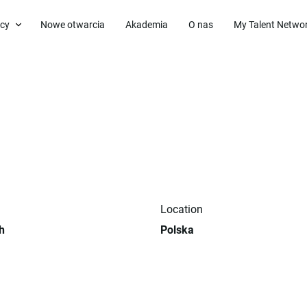
acy
Nowe otwarcia
Akademia
O nas
My Talent Netwo
Location
h
Polska