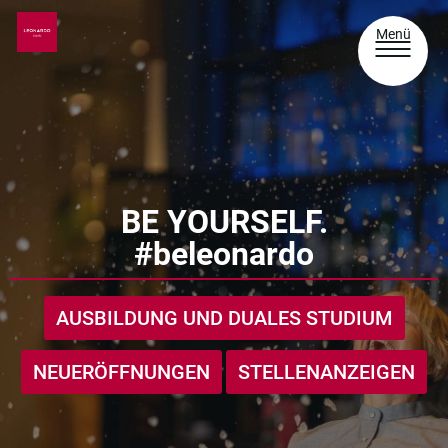
Menü
BE YOURSELF.
#beleonardo
AUSBILDUNG UND DUALES STUDIUM
NEUERÖFFNUNGEN
STELLENANZEIGEN