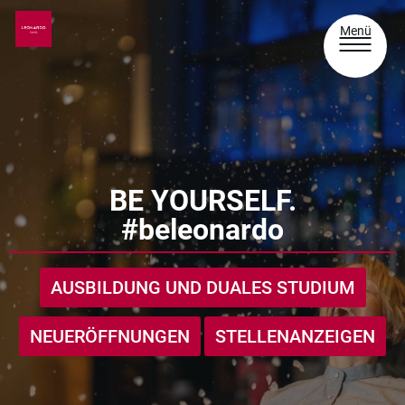
Menü
BE YOURSELF.
#beleonardo
AUSBILDUNG UND DUALES STUDIUM
NEUERÖFFNUNGEN
STELLENANZEIGEN