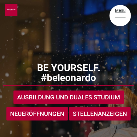
Menü
BE YOURSELF.
#beleonardo
AUSBILDUNG UND DUALES STUDIUM
NEUERÖFFNUNGEN
STELLENANZEIGEN