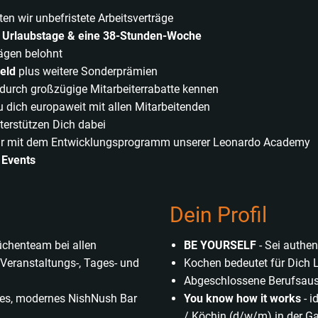
ten wir unbefristete Arbeitsverträge
 Urlaubstage & eine 38-Stunden-Woche
lägen belohnt
eld
plus weitere Sonderprämien
p durch großzügige Mitarbeiterrabatte kennen
u dich europaweit mit allen Mitarbeitenden
nterstützen Dich dabei
 wir mit dem Entwicklungsprogramm unserer Leonardo Academy
 Events
Dein Profil
üchenteam bei allen
BE YOURSELF
- Sei authen
 Veranstaltungs-, Tages- und
Kochen bedeutet für Dich L
Abgeschlossene Berufsaus
iges, modernes NishNush Bar
You know how it works
- i
/ Köchin (d/w/m) in der Ga