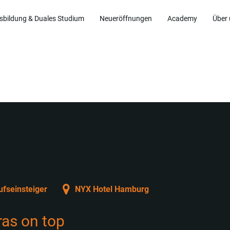
sbildung & Duales Studium
Neueröffnungen
Academy
Über
ufseinsteiger
NYX Hotel Hamburg
tras on top