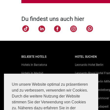
Du findest uns auch hier
BELIEBTE HOTELS
HOTEL SUCHEN
Hotels In Barcelona
Leonardo Hotel Berlin
Hotels In Madrid
Leonardo Royal Hotel Fran
Hotels In Berlin
Leonardo Hotel Berlin Mitt
Um unsere Website optimal zu präsentieren
und zu verbessern, verwenden wir Cookies.
Hotels In Venice
Leonardo Hotel Heidelber
Durch die weitere Nutzung der Website
Hotels In München
Leonardo Hotel Hannover
stimmen Sie der Verwendung von Cookies
Hotels In Wien
Leonardo Hotel Budapest
zu. Näheres dazu erfahren Sie in der