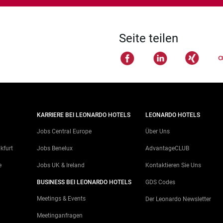
Seite teilen
KARRIERE BEI LEONARDO HOTELS
LEONARDO HOTELS
Jobs Central Europe
Über Uns
kfurt
Jobs Benelux
AdvantageCLUB
e
Jobs UK & Ireland
Kontaktieren Sie Uns
g
BUSINESS BEI LEONARDO HOTELS
GDS Codes
Meetings & Events
Der Leonardo Newsletter
Meetinganfragen