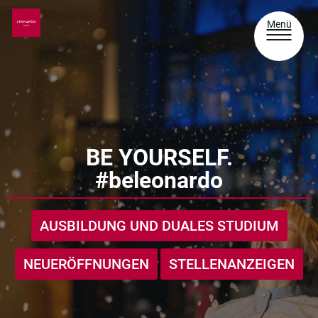
Menü
BE YOURSELF.
#beleonardo
AUSBILDUNG UND DUALES STUDIUM
NEUERÖFFNUNGEN
STELLENANZEIGEN