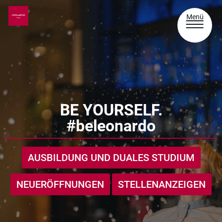
Menü
BE YOURSELF.
#beleonardo
AUSBILDUNG UND DUALES STUDIUM
NEUERÖFFNUNGEN
STELLENANZEIGEN