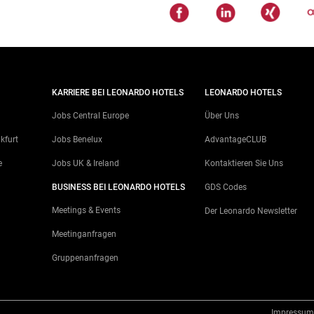
KARRIERE BEI LEONARDO HOTELS
LEONARDO HOTELS
Jobs Central Europe
Über Uns
kfurt
Jobs Benelux
AdvantageCLUB
e
Jobs UK & Ireland
Kontaktieren Sie Uns
g
BUSINESS BEI LEONARDO HOTELS
GDS Codes
Meetings & Events
Der Leonardo Newsletter
Meetinganfragen
Gruppenanfragen
Impressum