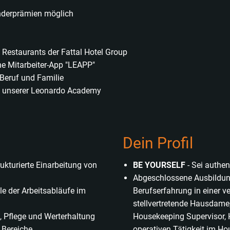
onderprämien möglich
Restaurants der Fattal Hotel Group
ne Mitarbeiter-App "LEAPP"
 Beruf und Familie
e unserer Leonardo Academy
Dein Profil
ukturierte Einarbeitung von
BE YOURSELF
- Sei authen
Abgeschlossene Ausbildung 
e der Arbeitsabläufe im
Berufserfahrung in einer ve
stellvertretende Hausdame
, Pflege und Werterhaltung
Housekeeping Supervisor, 
 Bereiche
operativen Tätigkeit im H