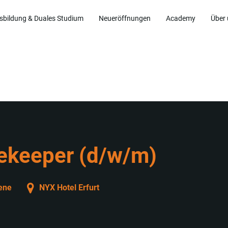
sbildung & Duales Studium
Neueröffnungen
Academy
Über
ekeeper (d/w/m)
ene
NYX Hotel Erfurt