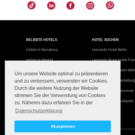
BELIEBTE HOTELS
HOTEL SUCHEN
Hotels In Barcelona
Leonardo Hotel Berlin
Hotels In Madrid
Leonardo Royal Hotel Fran
Hotels In Berlin
Leonardo Hotel Berlin Mitt
Um unsere Website optimal zu präsentieren
Hotels In Venice
Leonardo Hotel Heidelber
und zu verbessern, verwenden wir Cookies.
Durch die weitere Nutzung der Website
Hotels In München
Leonardo Hotel Hannover
stimmen Sie der Verwendung von Cookies
Hotels In Wien
Leonardo Hotel Budapest
zu. Näheres dazu erfahren Sie in der
Datenschutzerklärung
Hotels In Prag
Alle Hotels
Alle Reiseziele
Akzeptieren
©
2021
Leonardo Hotels.
Alle Rechte vorbehalten.