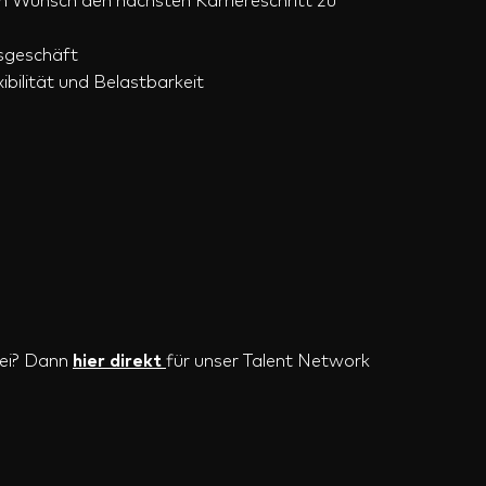
m Wunsch den nächsten Karriereschritt zu
gsgeschäft
bilität und Belastbarkeit
bei? Dann
hier direkt
für unser Talent Network