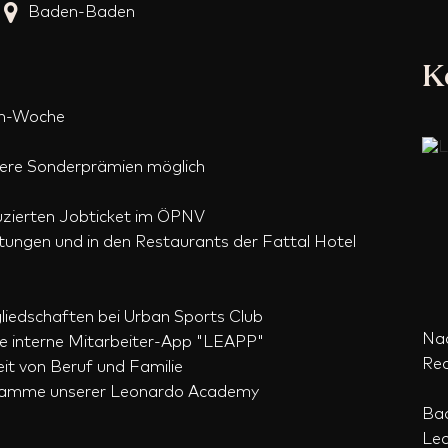
Baden-Baden
K
en-Woche
tere Sonderprämien möglich
zierten Jobticket im ÖPNV
ungen und in den Restaurants der Fattal Hotel
liedschaften bei Urban Sports Club
Nad
e interne Mitarbeiter-App "LEAPP"
Rec
it von Beruf und Familie
gramme unserer Leonardo Academy
Bad
Leo