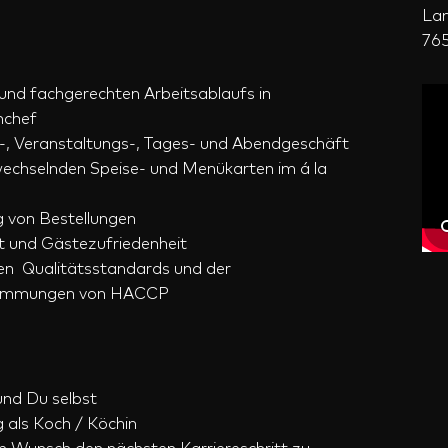
Lan
76
 und fachgerechten Arbeitsablaufs in
nchef
ks-, Veranstaltungs-, Tages- und Abendgeschäft
 wechselnden Speise- und Menükarten im á la
 von Bestellungen
ät und Gästezufriedenheit
nen Qualitätsstandards und der
stimmungen von HACCP
und Du selbst
 als Koch / Köchin