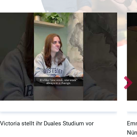
Victoria stellt ihr Duales Studium vor
Emm
Nür