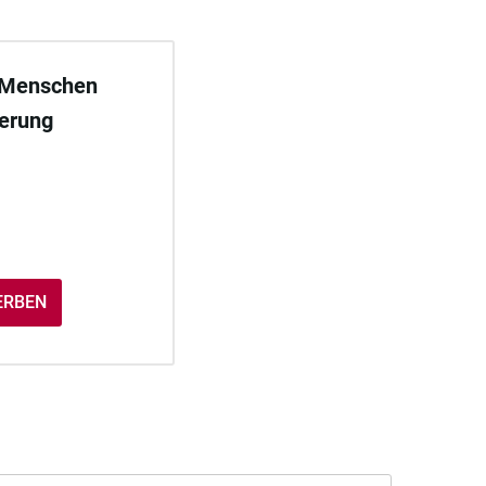
 Menschen
derung
ERBEN