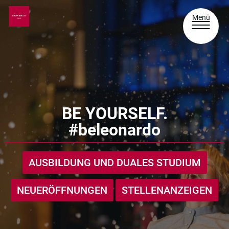
Menü
BE YOURSELF.
#beleonardo
AUSBILDUNG UND DUALES STUDIUM
NEUERÖFFNUNGEN
STELLENANZEIGEN