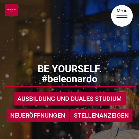
Menü
BE YOURSELF.
#beleonardo
AUSBILDUNG UND DUALES STUDIUM
NEUERÖFFNUNGEN
STELLENANZEIGEN