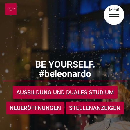
Menü
BE YOURSELF.
#beleonardo
AUSBILDUNG UND DUALES STUDIUM
NEUERÖFFNUNGEN
STELLENANZEIGEN