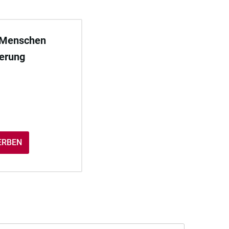
 Menschen
derung
ERBEN