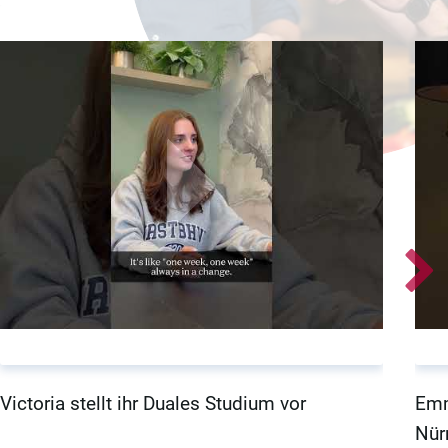
Victoria stellt ihr Duales Studium vor
Emm
Nür