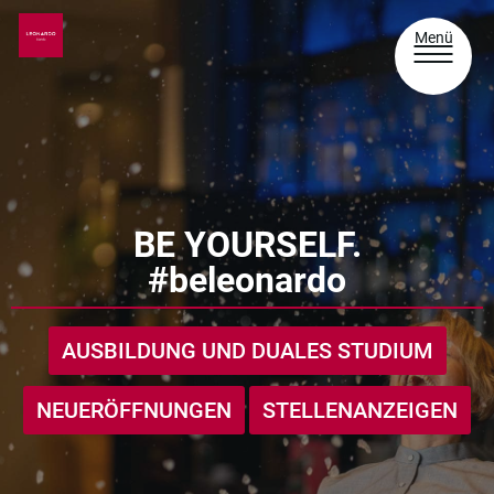
Menü
BE YOURSELF.
#beleonardo
AUSBILDUNG UND DUALES STUDIUM
NEUERÖFFNUNGEN
STELLENANZEIGEN