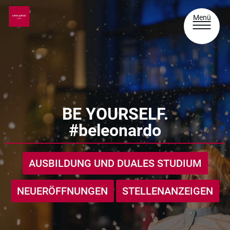
Menü
BE YOURSELF.
#beleonardo
AUSBILDUNG UND DUALES STUDIUM
NEUERÖFFNUNGEN
STELLENANZEIGEN