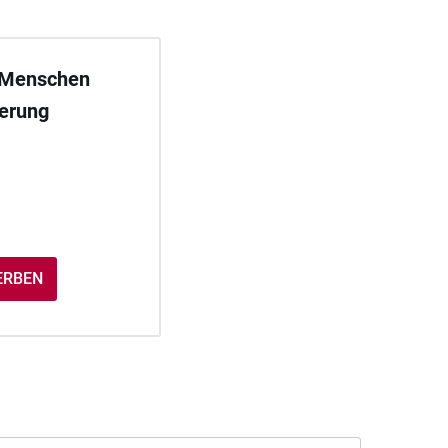
 Menschen
derung
ERBEN