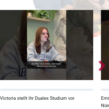
Victoria stellt ihr Duales Studium vor
Emm
Nür